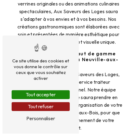
verrines originales ou des animations culinaires
spectaculaires, Aux Saveurs des Loges saura
s'adapter à vos envies et à vos besoins. Nos
créations gastronomiques sont élaborées avec
soin et présentées de manière esthétique pour
une expérience gustative et visuelle unique.
Un service traiteur haut de gamme
pour vos événements à Neuville-aux-
Ce site utilise des cookies et
Bois
vous donne le contrôle sur
ceux que vous souhaitez
En faisant confiance à Aux Saveurs des Loges,
activer
vous bénéficierez d'un service traiteur
personnalisé et professionnel. Notre équipe
Tout accepter
attentionnée et passionnée saura prendre en
charge tous les aspects de l'organisation de votre
Tout refuser
cocktail dinatoire à Neuville-aux-Bois, pour que
Personnaliser
vous puissiez profiter pleinement de votre
événement.