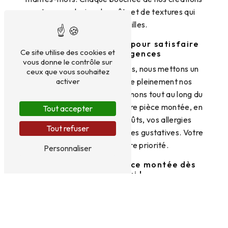
est une explosion de goûts et de textures qui
ravira vos papilles.
Un service sur-mesure pour satisfaire
Ce site utilise des cookies et
toutes vos exigences
vous donne le contrôle sur
Chez Aux Saveurs des Loges, nous mettons un
ceux que vous souhaitez
activer
point d'honneur à satisfaire pleinement nos
clients. Nous vous accompagnons tout au long du
processus de création de votre pièce montée, en
Tout accepter
prenant en compte vos goûts, vos allergies
Tout refuser
éventuelles, et vos préférences gustatives. Votre
satisfaction est notre priorité.
Personnaliser
Commandez votre pièce montée dès
aujourd'hui !
N'hésitez plus et faites confiance à Aux Saveurs
des Loges pour sublimer votre événement avec
une pièce montée d'exception. Contactez-nous
dès maintenant pour passer commande et