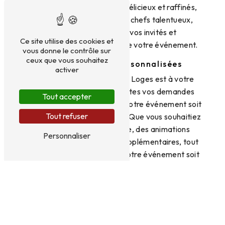
haut de gamme. Des mets délicieux et raffinés,
préparés avec soin par des chefs talentueux,
raviront les papilles de vos invités et
Ce site utilise des cookies et
contribueront à la réussite de votre événement.
vous donne le contrôle sur
ceux que vous souhaitez
Des prestations personnalisées
activer
L'équipe d'Aux Saveurs des Loges est à votre
écoute pour répondre à toutes vos demandes
Tout accepter
spécifiques et s'assurer que votre événement soit
Tout refuser
à la hauteur de vos attentes. Que vous souhaitiez
une décoration particulière, des animations
Personnaliser
originales ou des services supplémentaires, tout
est mis en œuvre pour que votre événement soit
unique.
Contactez Aux Saveurs des Loges pour
une expérience inoubliable
Pour réserver la location de salle avec traiteur à
Tigy, contactez Aux Saveurs des Loges au 06 32