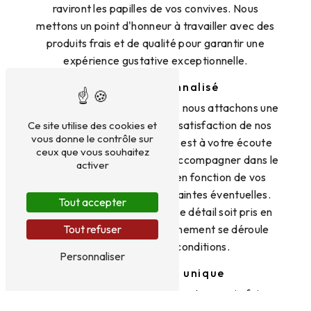
raviront les papilles de vos convives. Nous
mettons un point d'honneur à travailler avec des
produits frais et de qualité pour garantir une
expérience gustative exceptionnelle.
Service personnalisé
Chez Aux Saveurs des Loges, nous attachons une
importance particulière à la satisfaction de nos
Ce site utilise des cookies et
vous donne le contrôle sur
clients. Notre équipe dédiée est à votre écoute
ceux que vous souhaitez
pour vous conseiller et vous accompagner dans le
activer
choix des mets et des vins en fonction de vos
préférences et de vos contraintes éventuelles.
Tout accepter
Nous veillons à ce que chaque détail soit pris en
compte pour que votre évènement se déroule
Tout refuser
dans les meilleures conditions.
Personnaliser
Une expérience unique
Grâce à notre expertise et à notre savoir-faire,
nous nous engageons à vous offrir une