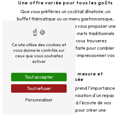
Une offre variée pour tous les goûts
Que vous préfériez un cocktail dînatoire, un
buffet thématique ou un menu gastronomique,
Aux Saveurs des Loges saura vous proposer une
gamme variée de choix. Des mets traditionnels
aux créations originales, vous trouverez
Ce site utilise des cookies et
certainement la formule parfaite pour combler
vous donne le contrôle sur
les attentes de vos invités et impressionner vos
ceux que vous souhaitez
activer
convives.
Une prestation sur mesure et
Tout accepter
personnalisée
Aux Saveurs des Loges comprend l'importance
Tout refuser
de chaque détail dans l'organisation d'un repas
Personnaliser
d'évènement. L'équipe est à l'écoute de vos
besoins et de vos désirs pour créer une
expérience culinaire unique, en accord avec vos
préférences et votre budget. Que ce soit pour un