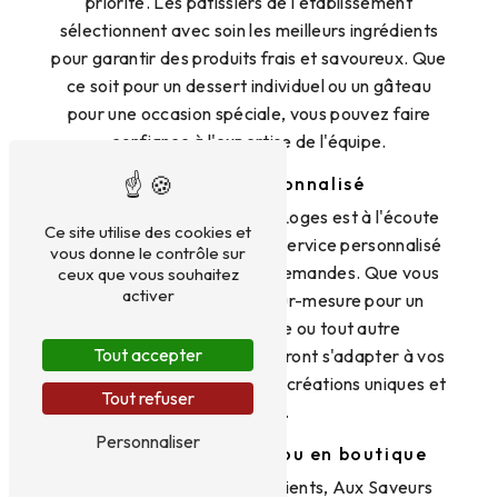
priorité. Les pâtissiers de l'établissement
sélectionnent avec soin les meilleurs ingrédients
pour garantir des produits frais et savoureux. Que
ce soit pour un dessert individuel ou un gâteau
pour une occasion spéciale, vous pouvez faire
confiance à l'expertise de l'équipe.
Un service personnalisé
L'équipe d'Aux Saveurs des Loges est à l'écoute
Ce site utilise des cookies et
de ses clients et propose un service personnalisé
vous donne le contrôle sur
pour répondre à toutes les demandes. Que vous
ceux que vous souhaitez
activer
ayez besoin d'un gâteau sur-mesure pour un
anniversaire, un mariage ou tout autre
Tout accepter
événement, les pâtissiers sauront s'adapter à vos
besoins et vous proposer des créations uniques et
Tout refuser
originales.
Personnaliser
Commandez en ligne ou en boutique
Pour faciliter la vie de ses clients, Aux Saveurs