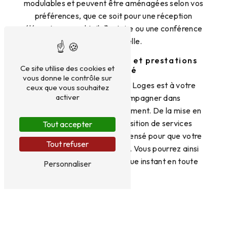
modulables et peuvent être aménagées selon vos
préférences, que ce soit pour une réception
élégante, un cocktail dînatoire ou une conférence
professionnelle.
Services personnalisés et prestations
Ce site utilise des cookies et
de qualité
vous donne le contrôle sur
L'équipe d'Aux Saveurs des Loges est à votre
ceux que vous souhaitez
activer
écoute pour vous accompagner dans
l'organisation de votre événement. De la mise en
place de la salle à la proposition de services
Tout accepter
traiteur de qualité, tout est pensé pour que votre
Tout refuser
événement soit une réussite. Vous pourrez ainsi
profiter pleinement de chaque instant en toute
Personnaliser
sérénité.
Réservez dès maintenant pour votre
événement à Loury
Pour toute demande de renseignements ou pour