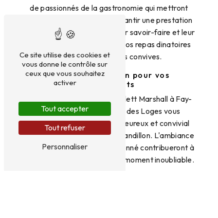
de passionnés de la gastronomie qui mettront
tout en œuvre pour vous garantir une prestation
sur-mesure et de qualité. Leur savoir-faire et leur
créativité sauront sublimer vos repas dinatoires
Ce site utilise des cookies et
et impressionner vos convives.
vous donne le contrôle sur
ceux que vous souhaitez
Un lieu d'exception pour vos
activer
événements
Situé au 61 Rue Georges Catlett Marshall à Fay-
Tout accepter
Aux-Loges, Aux Saveurs des Loges vous
accueille dans un cadre chaleureux et convivial
Tout refuser
pour vos repas dinatoires à Sandillon. L'ambiance
Personnaliser
raffinée et le service attentionné contribueront à
faire de votre événement un moment inoubliable.
Contactez Aux Saveurs des Loges pour
réserver
Pour réserver vos repas dinatoires à Sandillon,
n'hésitez pas à contacter l'équipe d'Aux Saveurs